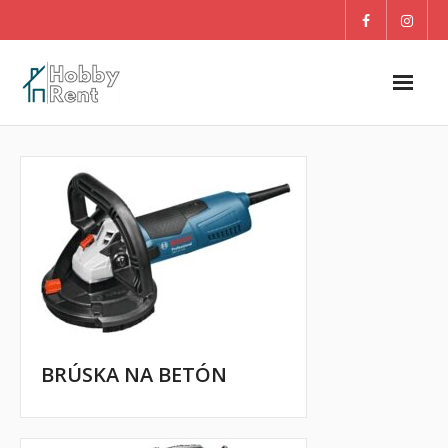
O nás
Dom
Záhrada
DETI
Blog
BRÚSKA NA BETÓN