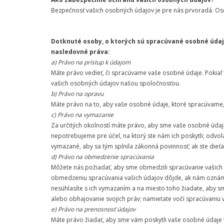
Bezpečnosť vašich osobných údajov je pre nás prvoradá. Oso
Dotknuté osoby, o ktorých sú spracúvané osobné údaj
nasledovné práva:
a) Právo na prístup k údajom
Máte právo vedieť, či spracúvame vaše osobné údaje. Pokiaľ
vašich osobných údajov našou spoločnosťou.
b) Právo na opravu
Máte právo na to, aby vaše osobné údaje, ktoré spracúvame,
c) Právo na vymazanie
Za určitých okolností máte právo, aby sme vaše osobné úda
nepotrebujeme pre účel, na ktorý ste nám ich poskytli; odv
vymazané, aby sa tým splnila zákonná povinnosť; ak ste dieťa,
d) Právo na obmedzenie spracúvania
Môžete nás požiadať, aby sme obmedzili spracúvanie vašich 
obmedzeniu spracúvania vašich údajov dôjde, ak nám oznámi
nesúhlasíte s ich vymazaním a na miesto toho žiadate, aby s
alebo obhajovanie svojich práv; namietate voči spracúvaniu
e) Právo na prenosnosť údajov
Máte právo žiadať, aby sme vám poskytli vaše osobné údaje v