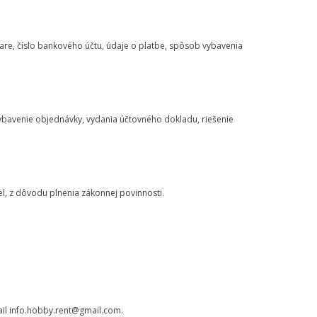
are, číslo bankového účtu, údaje o platbe, spôsob vybavenia
vybavenie objednávky, vydania účtovného dokladu, riešenie
, z dôvodu plnenia zákonnej povinnosti.
ail info.hobby.rent@gmail.com.