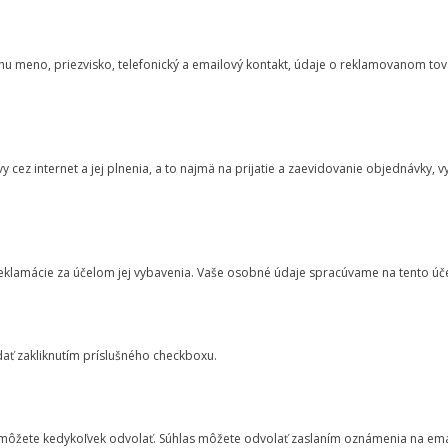
u meno, priezvisko, telefonický a emailový kontakt, údaje o reklamovanom tov
ez internet a jej plnenia, a to najmä na prijatie a zaevidovanie objednávky, 
lamácie za účelom jej vybavenia. Vaše osobné údaje spracúvame na tento účel
ať zakliknutím príslušného checkboxu.
, môžete kedykoľvek odvolať. Súhlas môžete odvolať zaslaním oznámenia na em