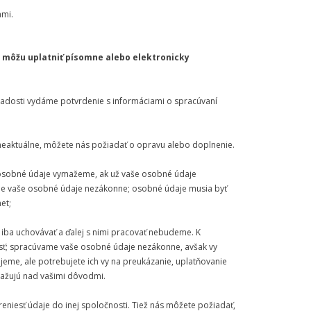
ami.
 môžu uplatniť písomne alebo elektronicky
žiadosti vydáme potvrdenie s informáciami o spracúvaní
 neaktuálne, môžete nás požiadať o opravu alebo doplnenie.
e osobné údaje vymažeme, ak už vaše osobné údaje
vame vaše osobné údaje nezákonne; osobné údaje musia byť
et;
iba uchovávať a ďalej s nimi pracovať nebudeme. K
sť; spracúvame vaše osobné údaje nezákonne, avšak vy
jeme, ale potrebujete ich vy na preukázanie, uplatňovanie
važujú nad vašimi dôvodmi.
eniesť údaje do inej spoločnosti. Tiež nás môžete požiadať,