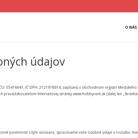
O NÁS
bných údajov
ČO: 55416641, IČ DPH: 2121978914, zapísanú v obchodnom registri Mestského sú
roveň prevádzkovateľom Internetovej stránky www.hobbyrent.sk (ďalej len „Stránk
konné povinnosti s tým súvisiace, spracúvame vaše osobné údaje v rozsahu: meno