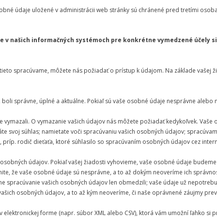
bné údaje uložené v administrácii web stránky sú chránené pred tretími osob
e v našich informačných systémoch pre konkrétne vymedzené účely si
 tieto spracúvame, môžete nás požiadať o prístup k údajom. Na základe vašej 
 boli správne, úplné a aktuálne. Pokiaľ sú vaše osobné údaje nesprávne alebo
je vymazali. O vymazanie vašich údajov nás môžete požiadať kedykoľvek. Vaš
oláte svoj súhlas; namietate voči spracúvaniu vašich osobných údajov; spracú
 príp. rodič dieťaťa, ktoré súhlasilo so spracúvaním osobných údajov cez intern
osobných údajov. Pokiaľ vašej žiadosti vyhovieme, vaše osobné údaje budeme 
te, že vaše osobné údaje sú nesprávne, a to až dokým neoveríme ich správno
me spracúvanie vašich osobných údajov len obmedzili; vaše údaje už nepotrebu
 vašich osobných údajov, a to až kým neoveríme, či naše oprávnené záujmy pre
 elektronickej forme (napr. súbor XML alebo CSV), ktorá vám umožní ľahko si pr