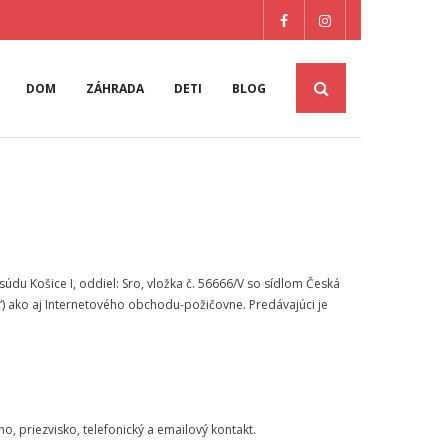
DOM
ZÁHRADA
DETI
BLOG
du Košice I, oddiel: Sro, vložka č. 56666/V so sídlom Česká
a“) ako aj Internetového obchodu-požičovne. Predávajúci je
, priezvisko, telefonický a emailový kontakt.