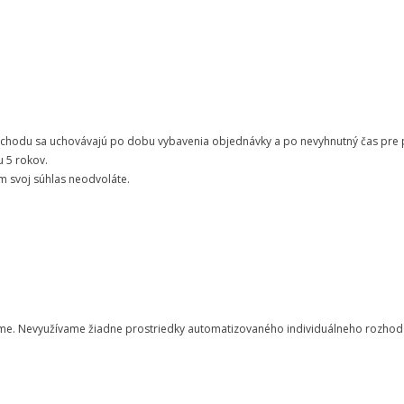
hodu sa uchovávajú po dobu vybavenia objednávky a po nevyhnutný čas pre pr
 5 rokov.
 svoj súhlas neodvoláte.
orme. Nevyužívame žiadne prostriedky automatizovaného individuálneho rozhod