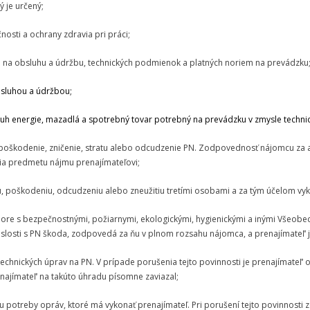
ý je určený;
osti a ochrany zdravia pri práci;
u na obsluhu a údržbu, technických podmienok a platných noriem na prevádzku
bsluhou a údržbou;
ruh energie, mazadlá a spotrebný tovar potrebný na prevádzku v zmysle techn
poškodenie, zničenie, stratu alebo odcudzenie PN. Zodpovednosť nájomcu za ak
ia predmetu nájmu prenajímateľovi;
eniu, poškodeniu, odcudzeniu alebo zneužitiu tretími osobami a za tým účelom vy
ozpore s bezpečnostnými, požiarnymi, ekologickými, hygienickými a inými Všeo
vislosti s PN škoda, zodpovedá za ňu v plnom rozsahu nájomca, a prenajímateľ‘
 technických úprav na PN. V prípade porušenia tejto povinnosti je prenajímateľ
ajímateľ‘ na takúto úhradu písomne zaviazal;
du potreby opráv, ktoré má vykonať prenajímateľ. Pri porušení tejto povinnos