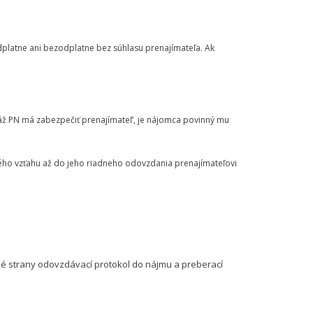
odplatne ani bezodplatne bez súhlasu prenajímateľa. Ak
áž PN má zabezpečiť prenajímateľ‘, je nájomca povinný mu
ého vzťahu až do jeho riadneho odovzdania prenajímateľovi
é strany odovzdávací protokol do nájmu a preberací