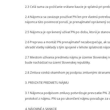
2.3 Celá suma za požičanie vrátane kaucie je splatná pri preb
2.4 Nájomca sa zaväzuje používať PN len pre vlastnú potrebu,
nájomca túto povinnosť poruší, je prenajímateľ oprávnený od
2.5 Nájomca je oprávnený užívať PN po dobu, ktorá je stanov
2.6 Prepravu a montáž PN prenajímateľ‘ nezabezpečuje, ak s
uhradiť všetky náklady s tým spojené v lehote splatnosti náj
2.7 Miestom užívania predmetu nájmu je územie Slovenskej r
bude nachádzať na území Slovenskej republiky.
2.8 Zmluva vzniká okamihom jej podpisu zmluvnými stranami
3. PREVZATIE PREDMETU NÁJMU
3.1 Nájomca podpisom zmluvy potvrdzuje prevzatie PN. 
protokol z nájmu. PN sa po ukončení nájmu považuje za 
4. NÁJOMNÉ A SANKCIE