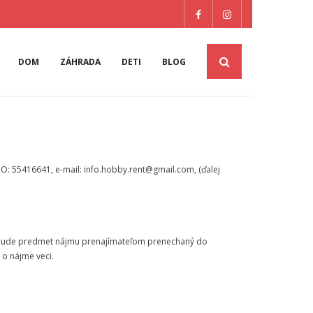
DOM
ZÁHRADA
DETI
BLOG
ČO: 55416641, e-mail: info.hobby.rent@gmail.com, (ďalej
h bude predmet nájmu prenajímateľom prenechaný do
 o nájme veci.