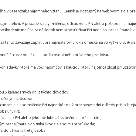
ného v čase vzniku nájomného vzťahu. Cenník je dostupný na webovom sídle pr
enajímateľovi. V prípade straty, zničenia, odcudzenia PN alebo poškodenia ma
bo poškodenie majúce za následok nemožnosť užívať PN neohlási prenajímateľovi
a tento zaväzuje zaplatiť prenajímateľovi úrok z omeškania vo výške 0,05% d
 zákonné úroky z omeškania podľa osobitného právneho predpisu.
pohľadávky, ktoré má voči nájomcovi s kauciou, ktorú nájomca zložil pri uzatvor
u 5 kalendárnych dní z týchto dôvodov:
poručeným spôsobom;
udzenie alebo zničenie PN najneskôr do 2 pracovných dní odkedy prišlo k tejto
 obsluhy PN;
úce sa k PN alebo jeho obsluhe a bezpečnosti práce s ním;
rým prenajímateľovi vzniká škoda alebo mu hrozí škoda;
 do užívania tretej osobe;