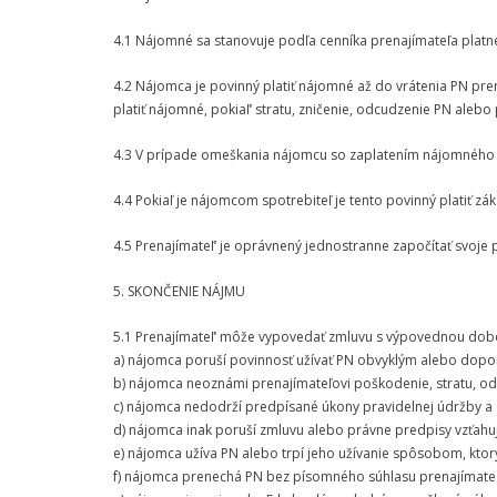
4.1 Nájomné sa stanovuje podľa cenníka prenajímateľa plat
4.2 Nájomca je povinný platiť nájomné až do vrátenia PN pr
platiť nájomné, pokiaľ‘ stratu, zničenie, odcudzenie PN ale
4.3 V prípade omeškania nájomcu so zaplatením nájomného s
4.4 Pokiaľ je nájomcom spotrebiteľ je tento povinný platiť
4.5 Prenajímateľ‘ je oprávnený jednostranne započítať svoje 
5. SKONČENIE NÁJMU
5.1 Prenajímateľ‘ môže vypovedať zmluvu s výpovednou dobo
a) nájomca poruší povinnosť užívať PN obvyklým alebo do
b) nájomca neoznámi prenajímateľovi poškodenie, stratu, odc
c) nájomca nedodrží predpísané úkony pravidelnej údržby a
d) nájomca inak poruší zmluvu alebo právne predpisy vzťahuj
e) nájomca užíva PN alebo trpí jeho užívanie spôsobom, kto
f) nájomca prenechá PN bez písomného súhlasu prenajímateľa