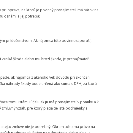
pri oprave, na ktorú je povinný prenajímateľ, má nárok na
u oznámila jej potreba;
kým príslušenstvom. Ak nájomca túto povinnosť poruší,
vzniká škoda alebo mu hrozí škoda, je prenajímateľ‘
rípade, ak nájomca z akéhokoľvek dôvodu pri skončení
výška náhrady škody bude určená ako suma s DPH, za ktorú
žiaca tomu istému účelu ak ju má prenajímateľ v ponuke a k
zmluvný vzťah, pre ktorý platia tie isté podmienky s
na tejto zmluve nie je potrebný. Okrem toho má právo na
žených podmienok. Právo na odpustenie alebo zľavu z