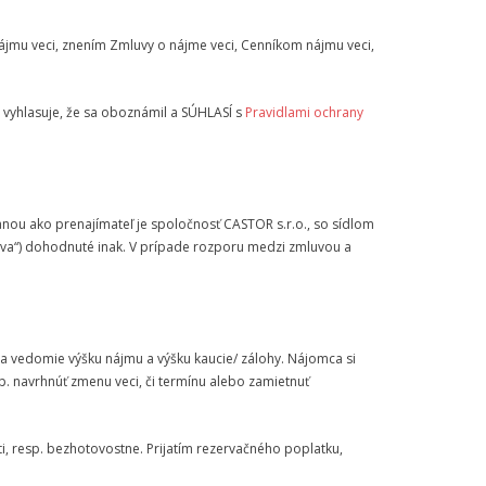
jmu veci, znením Zmluvy o nájme veci, Cenníkom nájmu veci,
vyhlasuje, že sa oboznámil a SÚHLASÍ s
Pravidlami ochrany
anou ako prenajímateľ je spoločnosť CASTOR s.r.o., so sídlom
mluva“) dohodnuté inak. V prípade rozporu medzi zmluvou a
a vedomie výšku nájmu a výšku kaucie/ zálohy. Nájomca si
. navrhnúť zmenu veci, či termínu alebo zamietnuť
i, resp. bezhotovostne. Prijatím rezervačného poplatku,