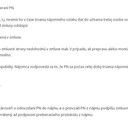
eraní PN.
 t.j. nesmie ho v čase trvania nájomného vzťahu dať do užívania tretej osobe 
 zmluvy odstúpiť.
ená v zmluve.
a zmluvné strany nedohodnú v zmluve inak. V prípade, ak prepravu alebo mont
omného.
epubliky. Nájomca zodpovedá za to, že PN sa počas celej doby trvania nájomn
.
Zároveň o odovzdaní PN do nájmu a o prevzatí PN z nájmu podpíšu zmluvn
vrátený až podpisom preberacieho protokolu z nájmu.