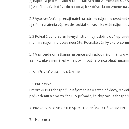
g) nájomca je o viac ako 5 kalendárnych dní v omeškaní s ú
h) z akéhokoľvek dôvodu alebo aj bez dôvodu po zmene na z
5.2 Výpoveď zašle prenajímateľ na adresu nájomcu uvedenú
aj dňom vrátenia výpovede, pokiaľ sa zásielka vráti nájomco
5.3 Pokiaľ žiadna zo zmluvných strán najneskôr v deň uplyn
mení na nájom na dobu neurčitú. Rovnaké účinky ako písom
5.4 V prípade omeškania nájomcu s úhradou nájomného o viac
Zánik zmluvy nemá vplyv na povinnosť nájomcu platiť nájomne 
6. SLUŽBY SÚVISIACE S NÁJMOM
6.1 PREPRAVA
Prepravu PN zabezpečuje nájomca na vlastné náklady, pokiaľ‘
poškodeniu alebo zničeniu. V prípade, že dopravu zabezpečuj
7. PRÁVA A POVINNOSTI NÁJOMCU A SPÔSOB UŽÍVANIA PN
7.1 Nájomca: