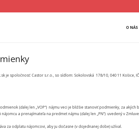
O NÁS
mienky
 je spoločnosť: Castor s.r.o., so sídlom: Sokolovská 178/10, 040 11 Košice, I
mienok (ďalej len „VOP“) nájmu veci je bližšie stanoviť podmienky, za akýc
i nájomcu a prenajímateľa na predmet nájmu (ďalej len „PN“) uvedený v Zmluve
háva za odplatu nájomcovi, aby ju dočasne (v dojednanej dobe) užíval.