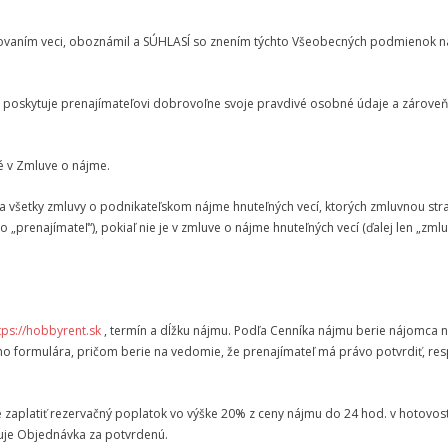
vovaním veci, oboznámil a SÚHLASÍ so znením týchto Všeobecných podmienok ná
poskytuje prenajímateľovi dobrovoľne svoje pravdivé osobné údaje a zároveň 
é v Zmluve o nájme.
a všetky zmluvy o podnikateľskom nájme hnuteľných vecí, ktorých zmluvnou str
o „prenajímateľ“), pokiaľ nie je v zmluve o nájme hnuteľných vecí (ďalej len „z
tps://hobbyrent.sk
, termín a dĺžku nájmu. Podľa Cenníka nájmu berie nájomca n
formulára, pričom berie na vedomie, že prenajímateľ má právo potvrdiť, resp
zaplatiť rezervačný poplatok vo výške 20% z ceny nájmu do 24 hod. v hotovost
žuje Objednávka za potvrdenú.