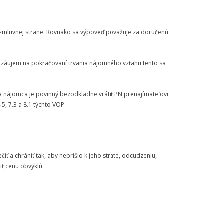
zmluvnej strane. Rovnako sa výpoveď považuje za doručenú
 záujem na pokračovaní trvania nájomného vzťahu tento sa
 nájomca je povinný bezodkladne vrátiť PN prenajímateľovi.
5, 7.3 a 8.1 týchto VOP.
 a chrániť tak, aby neprišlo k jeho strate, odcudzeniu,
iť cenu obvyklú.