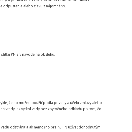
re odpustenie alebo zľavu z nájomného.
štítku PN a v návode na obsluhu.
bvyklé, že ho možno použiť podľa povahy a účelu zmluvy alebo
len vtedy, ak vytkol vady bez zbytočného odkladu po tom, čo
no vadu odstrániť a ak nemožno pre ňu PN užívať dohodnutým