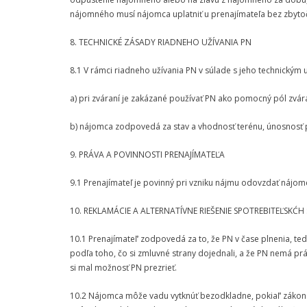
nájomného musí nájomca uplatniť u prenajímateľa bez zbyto
8. TECHNICKÉ ZÁSADY RIADNEHO UŽÍVANIA PN
8.1 V rámci riadneho užívania PN v súlade s jeho technickým
a) pri zváraní je zakázané používať PN ako pomocný pól zvára
b) nájomca zodpovedá za stav a vhodnosť terénu, únosnosť p
9. PRÁVA A POVINNOSTI PRENAJÍMATEĽA
9.1 Prenajímateľ je povinný pri vzniku nájmu odovzdať nájomc
10. REKLAMÁCIE A ALTERNATÍVNE RIEŠENIE SPOTREBITEĽSKĆ
10.1 Prenajímateľ‘ zodpovedá za to, že PN v čase plnenia, t
podľa toho, čo si zmluvné strany dojednali, a že PN nemá p
si mal možnosť PN prezrieť.
10.2 Nájomca môže vadu vytknúť bezodkladne, pokiaľ‘ zákon 