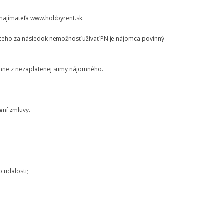
enajímateľa www.hobbyrent.sk.
júceho za následok nemožnosť užívať PN je nájomca povinný
.
enne z nezaplatenej sumy nájomného.
ení zmluvy.
 udalosti;