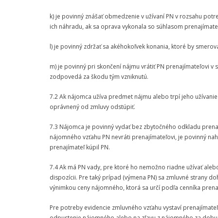
k) je povinný znášať obmedzenie v užívaní PN v rozsahu pot
ich náhradu, ak sa oprava vykonala so súhlasom prenajímate
l) je povinný zdržať sa akéhokoľvek konania, ktoré by smerov
m) je povinný pri skončení nájmu vrátiť PN prenajímateľovi 
zodpovedá za škodu tým vzniknutú.
7.2 Ak nájomca užíva predmet nájmu alebo trpí jeho užívani
oprávnený od zmluvy odstúpiť.
7.3 Nájomca je povinný vydať bez zbytočného odkladu prenaj
nájomného vzťahu PN nevráti prenajímateľovi, je povinný nah
prenajímateľ kúpil PN.
7.4 Ak má PN vady, pre ktoré ho nemožno riadne užívať alebo
dispozícii. Pre taký prípad (výmena PN) sa zmluvné strany do
výnimkou ceny nájomného, ktorá sa určí podľa cenníka pren
Pre potreby evidencie zmluvného vzťahu vystaví prenajímate
odpustenie nájomného alebo na zľavu z nájomného za dobu, 