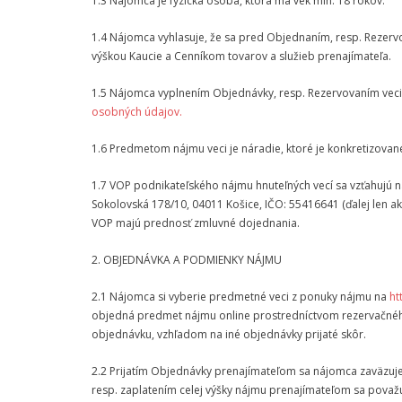
1.3 Nájomca je fyzická osoba, ktorá má vek min. 18 rokov.
1.4 Nájomca vyhlasuje, že sa pred Objednaním, resp. Rezer
výškou Kaucie a Cenníkom tovarov a služieb prenajímateľa.
1.5 Nájomca vyplnením Objednávky, resp. Rezervovaním veci 
osobných údajov.
1.6 Predmetom nájmu veci je náradie, ktoré je konkretizovan
1.7 VOP podnikateľského nájmu hnuteľných vecí sa vzťahujú n
Sokolovská 178/10, 04011 Košice, IČO: 55416641 (ďalej len ak
VOP majú prednosť zmluvné dojednania.
2. OBJEDNÁVKA A PODMIENKY NÁJMU
2.1 Nájomca si vyberie predmetné veci z ponuky nájmu na
ht
objedná predmet nájmu online prostredníctvom rezervačného 
objednávku, vzhľadom na iné objednávky prijaté skôr.
2.2 Prijatím Objednávky prenajímateľom sa nájomca zaväzuje 
resp. zaplatením celej výšky nájmu prenajímateľom sa pova