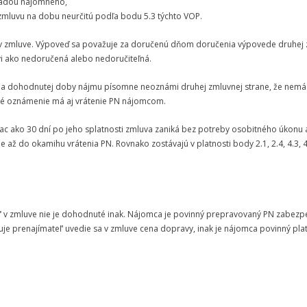
hradou nájomného,
mluvu na dobu neurčitú podľa bodu 5.3 týchto VOP.
 v zmluve. Výpoveď sa považuje za doručenú dňom doručenia výpovede druhej 
vi ako nedoručená alebo nedoručiteľná.
utia dohodnutej doby nájmu písomne neoznámi druhej zmluvnej strane, že nemá
né oznámenie má aj vrátenie PN nájomcom.
 ako 30 dní po jeho splatnosti zmluva zaniká bez potreby osobitného úkonu a
až do okamihu vrátenia PN. Rovnako zostávajú v platnosti body 2.1, 2.4, 4.3, 4.
 v zmluve nie je dohodnuté inak. Nájomca je povinný prepravovaný PN zabezpečiť
e prenajímateľ‘ uvedie sa v zmluve cena dopravy, inak je nájomca povinný plat