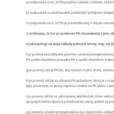
a) zodpovedá za to, že PN používa v súlade s účelom, na ktor
b) zodpovedá za dodržiavanie príslušných predpisov bezpečn
c) zodpovedá za to, že PN je prevádzkovaný v zmysle návod
d)
prehlasuje, že bol pri preberaní PN oboznámený s jeho o
e) zabezpečuje na svoje náklady pohonné hmoty, resp. iný d
f) je povinný bezodkladne písomne oznámiť prenajímateľovi 
PN vzniká okamihom prevzatia PN a zaniká okamihom vráten
g) je povinný užívať PN tak, aby nedošlo k jeho strate, znič
h) je povinný zdržať sa užívania PN spôsobom, ktorý je v r
tejto povinnosti zo strany nájomcu vznikne na PN alebo v sú
i) je povinný zdržať sa vykonávania akýchkoľvek zmien alebo
spojených môže nájomca požadovať len vtedy, pokiaľ‘ sa pren
j) je povinný oznámiť prenajímateľovi bez zbytočného odkla