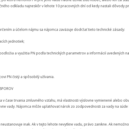
čného odkladu najneskôr v lehote 10 pracovných dní od kedy nastali dôvody p
 určením a účelom nájmu sa nájomca zaväzuje dodržať tieto technické zásady:
cích jednotiek;
odložia a využitia PN podľa technických parametrov a informácií uvedených na 
ovi PN čistý a spôsobilý užívania.
H SPOROV
eda v čase trvania zmluvného vzťahu, má vlastnosti výslovne vymienené alebo o
rávne vady. Nájomca môže uplatňovať nárok zo zodpovednosti za vady na súde 
neustanovuje inak. Ak v tejto lehote nevytkne vadu, právo zanikne. Ak nemož