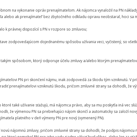
rebnom na vykonanie opráv prenajímateľom. Ak nájomca vynaložil na PN náklady 
ľa alebo ak prenajímateľ‘ bez zbytočného odkladu opravu neobstaral, hoci sa m
alo k právnej dispozícií s PN v rozpore so zmluvou;
v stave zodpovedajúcom dojednanému spôsobu užívania veci, vyčistený, so všet
e takým spôsobom, ktorý odporuje účelu zmluvy a/alebo ktorým prenajímateľovi 
ímateľovi PN pri skončení nájmu, inak zodpovedá za škodu tým vzniknutú. V p
radiť prenajímateľovi vzniknutú škodu, pričom zmluvné strany sa dohodli, že 
 ktoré také užívanie sťažujú, má nájomca právo, aby sa mu poskytla iná vec slú
hodli, že výmenou PN sa prebiehajúci nájom skončí a automaticky sa založí nový 
ajímateľa platného v deň výmeny PN pre nový (vymenený PN).
ľ novú nájomnú zmluvy, pričom zmluvné strany sa dohodli, že podpis nájomcu 
po ktorú nemohol PN pre jeho vadu riadne užívať buď vôbec, alebo len za sťa