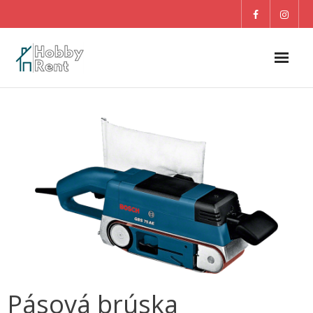
O nás
Dom
Záhrada
DETI
Blog
Pásová brúska