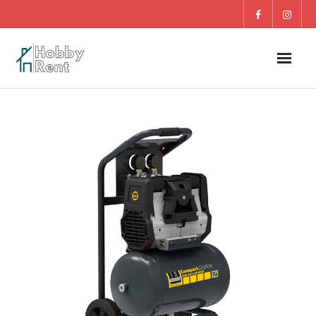
O nás
Dom
Záhrada
DETI
Blog