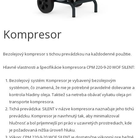
Kompresor
Bezolejový kompresor s tichou prevádzkou na každodenné použitie.
Hlavné vlastnosti a špecifikácie kompresora CPM 220-9-20 WOF SILENT:
Bezolejový systém: Kompresor je vybavený bezolejovým
systémom, čo znamená, že nie je potrebné pravidelné dolievanie a
kontrola hladiny oleja. Taktiež sa netreba obávať vyliatiu oleja pri
transporte kompresora.
Tichá prevádzka: SILENT v názve kompresora naznačuje jeho tichú
prevádzku. Kompresor je navrhnutý tak, aby minimalizoval
hlučnosť a bol príjemnejší pri práci v uzavretých prostrediach, kde
je požadovaná nižšia úroveň hluku.
Výkon: CPM 220-9-20 WOF SILENT je dostatočne výkonný pre bežné