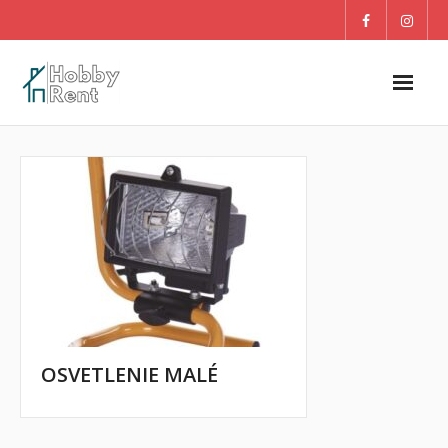
O nás
Dom
Záhrada
DETI
Blog
OSVETLENIE MALÉ