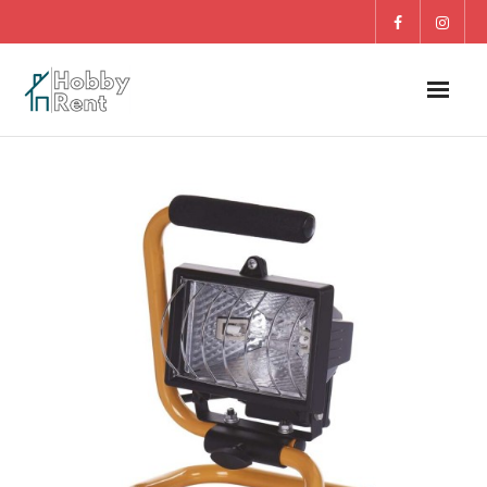
O nás
Dom
Záhrada
DETI
Blog