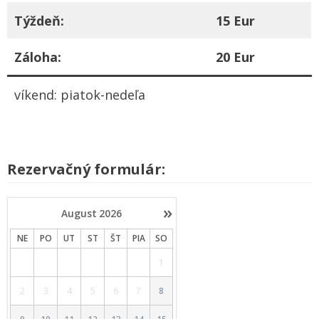
Týždeň:
15 Eur
Záloha:
20 Eur
víkend: piatok-nedeľa
Rezervačný formulár:
»
August
2026
NE
PO
UT
ST
ŠT
PIA
SO
1
2
3
4
5
6
7
8