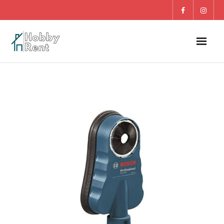
O nás
Dom
Záhrada
DETI
Blog