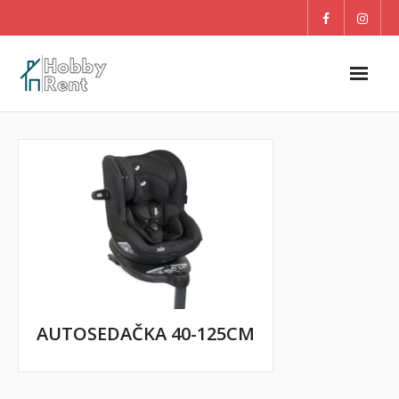
O nás
Dom
Záhrada
DETI
Blog
AUTOSEDAČKA 40-125CM