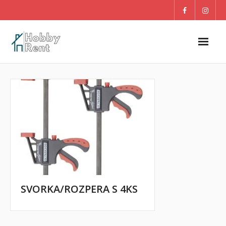
O nás
Dom
Záhrada
DETI
Blog
SVORKA/ROZPERA S 4KS