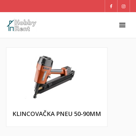
O nás
Dom
Záhrada
DETI
Blog
KLINCOVAČKA PNEU 50-90MM