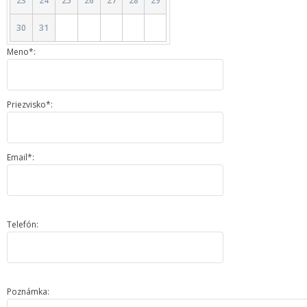
23
24
25
26
27
28
29
30
31
Meno*:
Priezvisko*:
Email*:
Telefón:
Poznámka: