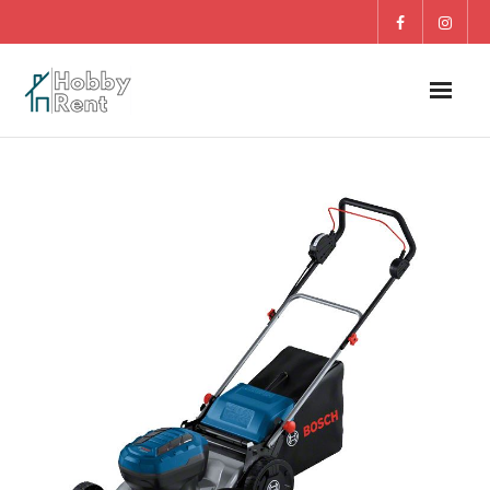
O nás
Dom
Záhrada
DETI
Blog