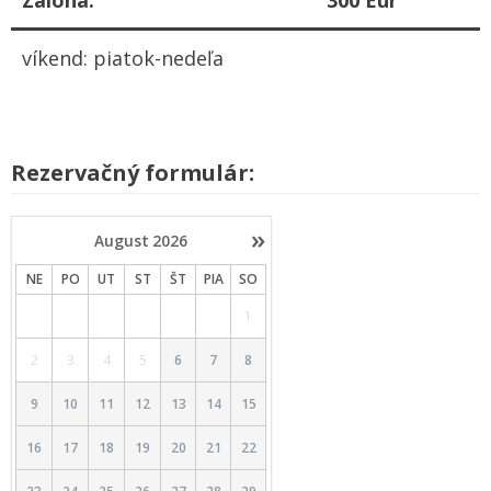
Záloha:
300 Eur
víkend: piatok-nedeľa
Rezervačný formulár:
»
August
2026
NE
PO
UT
ST
ŠT
PIA
SO
1
2
3
4
5
6
7
8
9
10
11
12
13
14
15
16
17
18
19
20
21
22