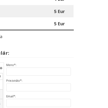
5 Eur
5 Eur
ľa
lár:
Meno*:
»
O
Priezvisko*:
Email*:
5