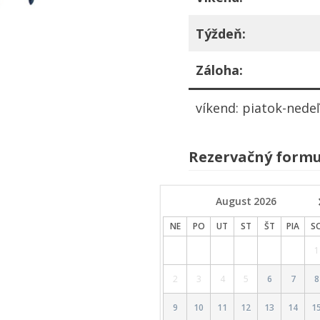
Týždeň:
Záloha:
víkend: piatok-nede
Rezervačný formu
August
2026
NE
PO
UT
ST
ŠT
PIA
S
1
2
3
4
5
6
7
8
9
10
11
12
13
14
1