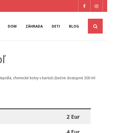
DOM
ZÁHRADA
DETI
BLOG
oľ
, lepidlá, chemické kotvy v karťuši (bežne dostupné 300 ml
2 Eur
4 Eur