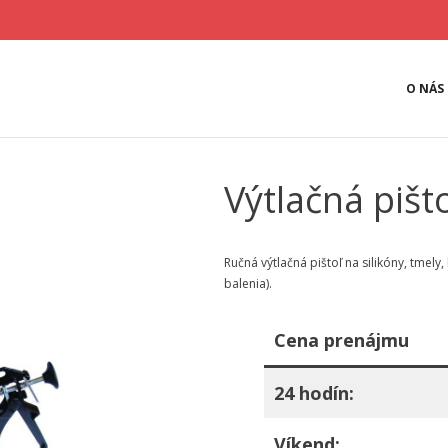
O NÁS
Výtlačná pišt
Ručná výtlačná pištoľ na silikóny, tmely
balenia).
Cena prenájmu
24 hodín:
Víkend: