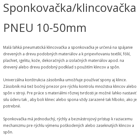
Sponkovačka/klincovačka
PNEU 10-50mm
Malá ľahká pneumatická klincovačka a sponkovačka je určená na spájanie
drevených a drevu podobných materiálov a k pripevňovaniu textílií, fólií,
plachiet, igelitu, kože, dekoračných a izolačných materiálov apod. na
drevený alebo drevu podobný podklad s použitím klincov a spôn.
Univerzálna konštrukcia zásobníka umožňuje používať spony aj klince.
Zásobník má tiež bočný priezor pre rýchlu kontrolu množstva klincov alebo
spôn v stroji. Pre práce s materiálmi rôznej tvrdosti je možné ľahko nastaviť
silu úderu tak , aby boli klinec alebo spona vždy zarazené tak hlboko, ako je
potrebné.
Sponkovačka má jednoduchý, rýchly a beznástrojový prístup k raziacemu
mechanizmu pre rýchlu výmenu poškodených alebo zaseknutých klincov a
spôn.