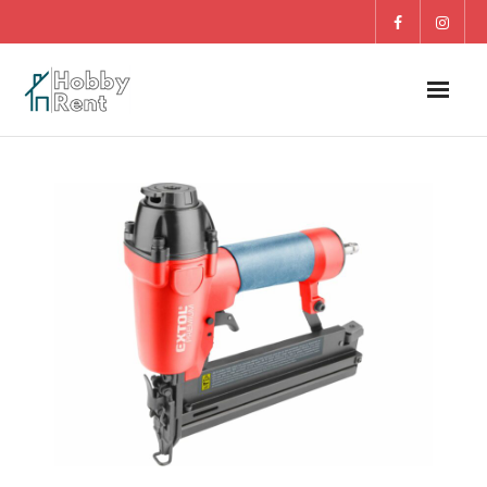
O nás
Dom
Záhrada
DETI
Blog