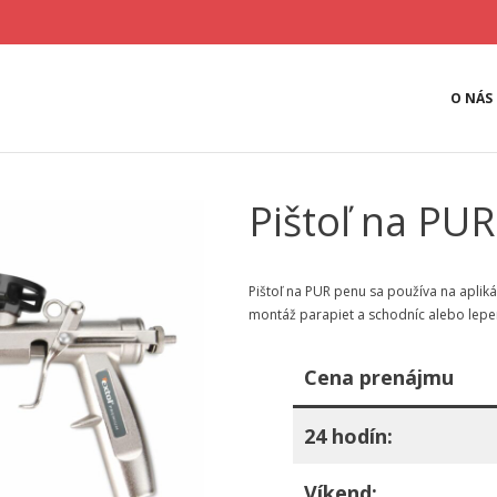
O NÁS
Pištoľ na PU
Pištoľ na PUR penu sa používa na apliká
montáž parapiet a schodníc alebo lepeni
Cena prenájmu
24 hodín:
Víkend: