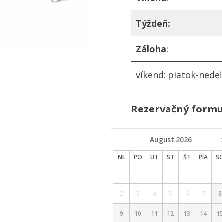
Týždeň:
Záloha:
víkend: piatok-nede
Rezervačný formu
August
2026
NE
PO
UT
ST
ŠT
PIA
S
1
2
3
4
5
6
7
8
9
10
11
12
13
14
1