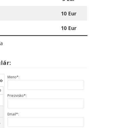
10 Eur
10 Eur
ľa
lár:
Meno*:
»
O
Priezvisko*:
Email*:
5