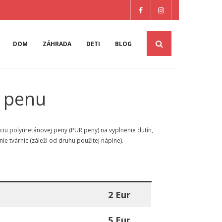
DOM
ZÁHRADA
DETI
BLOG
R penu
ciu polyuretánovej peny (PUR peny) na vyplnenie dutín,
e tvárnic (záleží od druhu použitej náplne).
2 Eur
5 Eur