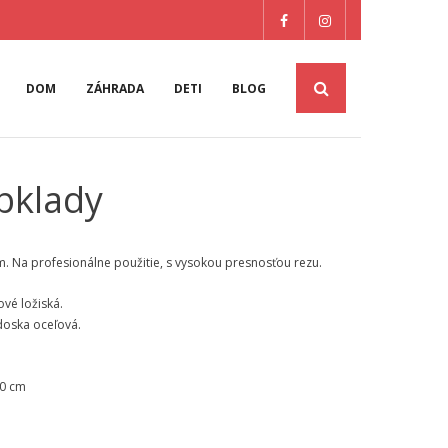
DOM
ZÁHRADA
DETI
BLOG
bklady
. Na profesionálne použitie, s vysokou presnosťou rezu.
vé ložiská.
 doska oceľová.
60 cm