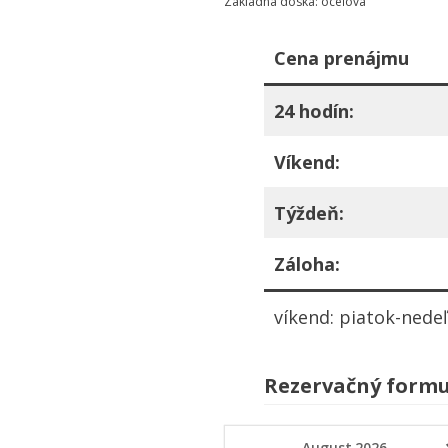
Základná doska: oceľová
Cena prenájmu
24 hodín:
Víkend:
Týždeň:
Záloha:
víkend: piatok-nede
Rezervačný formu
August
2026