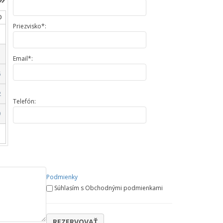
O
Priezvisko*:
Email*:
5
2
Telefón:
9
Podmienky
Súhlasím s Obchodnými podmienkami