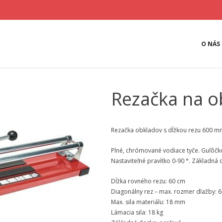
O NÁS
Rezačka na o
Rezačka obkladov s dĺžkou rezu 600 mm
Plné, chrómované vodiace tyče. Guľôčko
Nastaviteľné pravítko 0-90 °. Základná
Dĺžka rovného rezu: 60 cm
Diagonálny rez – max. rozmer dlažby: 
Max. sila materiálu: 18 mm
Lámacia sila: 18 kg