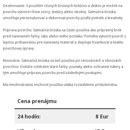
Dezénovanie: S použitím rôznych brúsnych kotúčov a diskov je možné na
povrchu vytvoriť rôzne vzory, textúry alebo dezény. Satinačná brúska
umožňuje personalizovať a dekorovať povrchy podľa potrieb a kreativity.
Príprava povrchu: Satinačná brúska sa často používa ako prípravný krok
pred nanesením farby, laku alebo iného povlaku. Pomáha vytvoriť povrch s
lepšou priľnavosťou pre nanesený materiál a zlepšuje trvanlivosť a kvalitu
povrchovej úpravy.
Renovácie: Satinačná brúska sa tiež používa pri renováciách a obnovách
povrchov. Dokáže odstrániť staré farby, povlaky alebo ochranné nátery a
tým umožňuje prípravu povrchu pred následnými postupmi.
Má mnohostrannú možnosť použitia vďaka rozsiahlemu príslušenstvu.
Cena prenájmu
24 hodín:
8 Eur