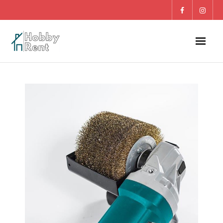
O nás
Dom
Záhrada
DETI
Blog