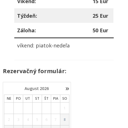
Víkend:
15 Eur
Týždeň:
25 Eur
Záloha:
50 Eur
víkend: piatok-nedeľa
Rezervačný formulár:
»
August
2026
NE
PO
UT
ST
ŠT
PIA
SO
1
2
3
4
5
6
7
8