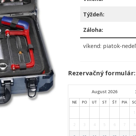
Týždeň:
Záloha:
víkend: piatok-nede
Rezervačný formulár:
August
2026
NE
PO
UT
ST
ŠT
PIA
S
1
2
3
4
5
6
7
8