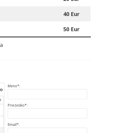
40 Eur
50 Eur
ľa
Meno*:
»
O
Priezvisko*:
Email*: