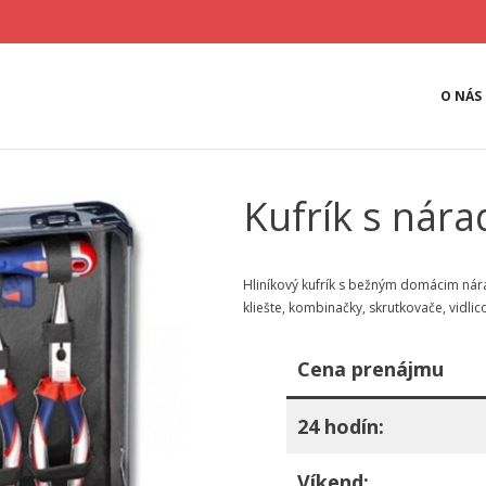
O NÁS
Kufrík s nár
Hliníkový kufrík s bežným domácim nára
kliešte, kombinačky, skrutkovače, vidli
Cena prenájmu
24 hodín:
Víkend: