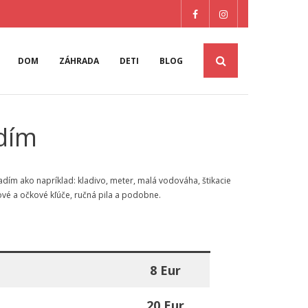
DOM
ZÁHRADA
DETI
BLOG
adím
dím ako napríklad: kladivo, meter, malá vodováha, štikacie
cové a očkové kľúče, ručná pila a podobne.
8 Eur
20 Eur